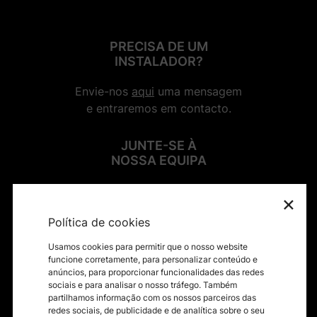
PRECISA DE UM
INSTALADOR?
Envie-nos
aqui
uma mensagem
e entraremos em contacto.
JUNTE-SE À
NOSSA EQUIPA
×
SIGA-NOS NAS REDES SOCIAIS
Política de cookies
Usamos cookies para permitir que o nosso website
funcione corretamente, para personalizar conteúdo e
anúncios, para proporcionar funcionalidades das redes
sociais e para analisar o nosso tráfego. Também
Contactos
partilhamos informação com os nossos parceiros das
redes sociais, de publicidade e de analítica sobre o seu
Termos e condições