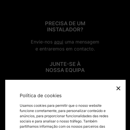
PRECISA DE UM
INSTALADOR?
Envie-nos
aqui
uma mensagem
e entraremos em contacto.
JUNTE-SE À
NOSSA EQUIPA
×
SIGA-NOS NAS REDES SOCIAIS
Política de cookies
Usamos cookies para permitir que o nosso website
funcione corretamente, para personalizar conteúdo e
anúncios, para proporcionar funcionalidades das redes
sociais e para analisar o nosso tráfego. Também
Contactos
partilhamos informação com os nossos parceiros das